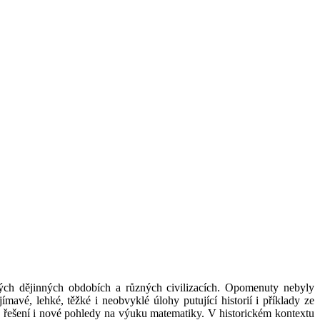
ých dějinných obdobích a různých civilizacích. Opomenuty nebyly
avé, lehké, těžké i neobvyklé úlohy putující historií i příklady ze
ch řešení i nové pohledy na výuku matematiky. V historickém kontextu