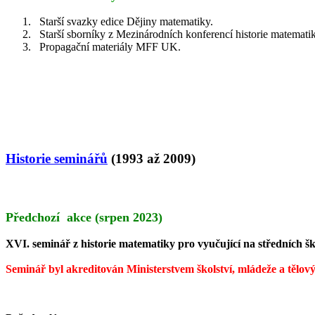
1.
Starší svazky edice Dějiny matematiky.
2.
Starší sborníky z Mezinárodních konferencí historie matemati
3.
Propagační materiály MFF UK.
Historie seminářů
(1993 až 2009)
Předchozí
akce
(srpen 2023)
XVI. seminář z historie matematiky pro vyučující na středních š
Seminář byl
akreditován Ministerstvem školství, mládeže a těl