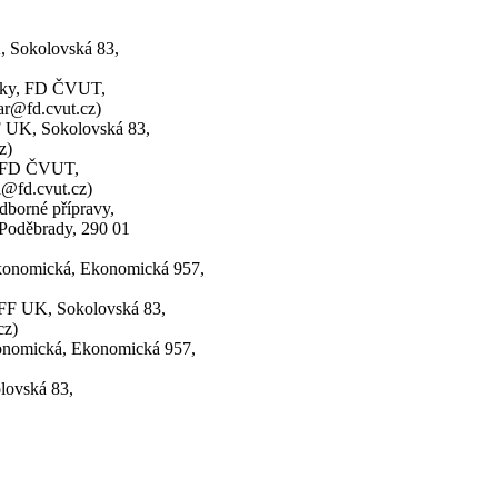
K, Sokolovská 83,
tiky, FD ČVUT,
ar@fd.cvut.cz)
F UK, Sokolovská 83,
z)
, FD ČVUT,
a@fd.cvut.cz)
dborné přípravy,
, Poděbrady, 290 01
ekonomická, Ekonomická 957,
MFF UK, Sokolovská 83,
cz)
konomická, Ekonomická 957,
lovská 83,