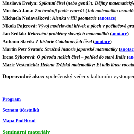
Musilová Evelyn:
Spiknutí čísel
(
nebo genů?
)
: Dějiny matematickýc
Musilová Jana:
Zachraňuji podle vzorců!
(
Jak matematika usnadň
Michaela Nedavašková:
Alenka v říši geometrie
(
anotace
)
Nikola Pajerová:
Vývoj modelování křivek a ploch v počítačové grafi
Jan Sedlák:
Rekreační problémy slavných matematiků
(
anotace
)
Antonín Slavík:
Z historie Catalanových čísel
(
anotace
)
Martin Petr Svatoň:
Stručná historie japonské matematiky
(
anotac
Irena Sýkorová:
O původu našich čísel – pohled do staré Indie
(
an
Marie Vestenická:
Helena Trójská matematiky: Et talis
linea vocata
Doprovodné akce:
společenský večer s kulturním vystoup
Program
Seznam účastníků
Mapa Poděbrad
Seminární materiály