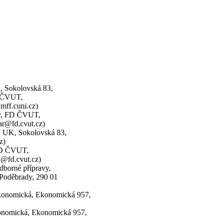
K, Sokolovská 83,
D ČVUT,
.mff.cuni.cz
)
ky, FD ČVUT,
ar@fd.cvut.cz)
F UK, Sokolovská 83,
z)
 FD ČVUT,
a@fd.cvut.cz)
dborné přípravy,
, Poděbrady, 290 01
ekonomická, Ekonomická 957,
konomická, Ekonomická 957,