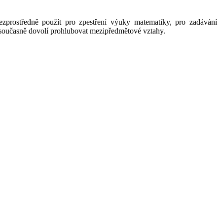
ezprostředně použít pro zpestření výuky matematiky, pro zadávání
 současně dovolí prohlubovat mezipředmětové vztahy.