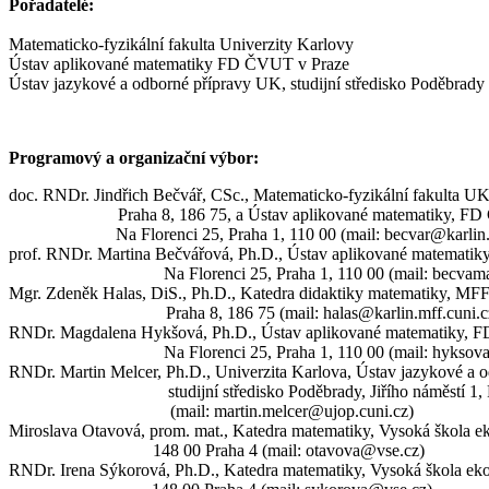
Pořadatelé:
Matematicko-fyzikální fakulta Univerzity Karlovy
Ústav aplikované matematiky FD ČVUT v Praze
Ústav jazykové a odborné přípravy UK, studijní středisko Poděbrady
Programový a organizační výbor:
doc. RNDr. Jindřich Bečvář, CSc., Matematicko-fyzikální fakulta U
Praha 8, 186 75, a Ústav aplikované matematiky, F
Na Florenci 25, Praha 1, 110 00 (mail: becvar@karlin
prof. RNDr. Martina Bečvářová, Ph.D., Ústav aplikované matemati
Na Florenci 25, Praha 1, 110 00 (mail: becvam
Mgr. Zdeněk Halas,
DiS
., Ph.D., Katedra didaktiky matematiky, MF
Praha 8, 186 75 (mail: halas@karlin.mff.cuni.c
RNDr. Magdalena Hykšová, Ph.D., Ústav aplikované matematiky,
Na Florenci 25, Praha 1, 110 00 (mail: hyksov
RNDr. Martin Melcer, Ph.D., Univerzita Karlova, Ústav jazykové a o
studijní středisko Poděbrady,
Jiřího náměstí 1
(mail: martin.melcer@ujop.cuni.cz)
Miroslava Otavová, prom. mat., Katedra matematiky, Vysoká škola 
148 00 Praha 4 (mail: otavova@vse.cz)
RNDr. Irena Sýkorová, Ph.D., Katedra matematiky, Vysoká škola e