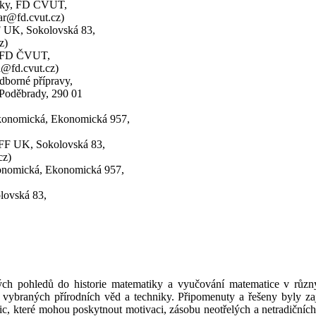
tiky, FD ČVUT,
ar@fd.cvut.cz)
F UK, Sokolovská 83,
z)
, FD ČVUT,
a@fd.cvut.cz)
dborné přípravy,
, Poděbrady, 290 01
ekonomická, Ekonomická 957,
MFF UK, Sokolovská 83,
cz)
konomická, Ekonomická 957,
lovská 83,
lých pohledů do historie matematiky a vyučování matematice v různ
 vybraných přírodních věd a techniky. Připomenuty a řešeny byly zajím
bnic, které mohou poskytnout motivaci, zásobu neotřelých a netradiční