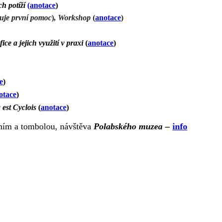
h potíží
(anotace
)
uje první pomoc
)
, Workshop
(
anotace
)
ce a jejich využití v praxi
(
anotace
)
e
)
otace
)
 est Cyclois
(
anotace
)
–
ením a tombolou, návštěva
Polabského muzea
info