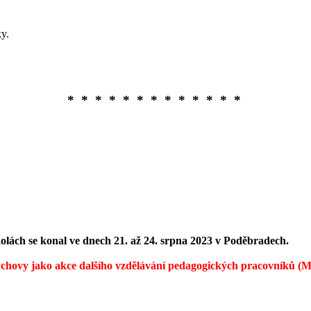
ky.
*
*
*
*
*
*
*
*
*
*
*
*
*
kolách se konal ve dnech 21. až 24. srpna 2023 v Poděbradech.
ovýchovy jako akce dalšího vzdělávání pedagogických pracovníků 