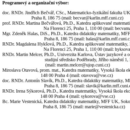
Programový a organizační výbor:
doc. RNDr. Jindřich Bečvář, CSc., Matematicko-fyzikální fakulta U
Praha 8, 186 75 (mail: becvar@karlin.mff.cuni.cz
)
prof. RNDr. Martina Bečvářová, Ph.D., Katedra aplikované matema
Na Florenci 25, Praha 1, 110 00 (mail: becvam
Mgr. Zdeněk Halas,
DiS
., Ph.D., Katedra didaktiky matematiky, MF
Praha 8, 186 75 (mail: halas@karlin.mff.cuni.c
RNDr. Magdalena Hykšová, Ph.D., Katedra aplikované matematiky
Na Florenci 25, Praha 1, 110 00 (mail: hyksov
RNDr. Martin Melcer, Ph.D., Univerzita Karlova, Ústav jazykové a o
studijní středisko Poděbrady,
Jiřího náměstí 1
(mail: martin.melcer@ujop.cuni.cz)
Miroslava Otavová, prom. mat., Katedra matematiky, Vysoká škola 
148 00 Praha 4 (mail: otavova@vse.cz)
doc. RNDr. Antonín Slavík, Ph.D., Katedra didaktiky matematiky, 
Praha 8, 186 75 (mail: slavik@karlin.mff.cuni.
RNDr. Irena Sýkorová, Ph.D., Katedra matematiky, Vysoká škola e
148 00 Praha 4 (mail: sykorova@vse.cz)
Bc. Marie Vestenická, Katedra didaktiky matematiky, MFF UK, Soko
Praha 8, 186 75 (mail: marie@vestenicka.cz)