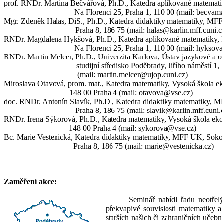
prof. RNDr. Martina Bečvářová, Ph.D., Katedra aplikované matema
Na Florenci 25, Praha 1, 110 00 (mail: becvam
Mgr. Zdeněk Halas,
DiS
., Ph.D., Katedra didaktiky matematiky, MF
Praha 8, 186 75 (mail: halas@karlin.mff.cuni.c
RNDr. Magdalena Hykšová, Ph.D., Katedra aplikované matematiky
Na Florenci 25, Praha 1, 110 00 (mail: hyksov
RNDr. Martin Melcer, Ph.D., Univerzita Karlova, Ústav jazykové a o
studijní středisko Poděbrady,
Jiřího náměstí 1
(mail: martin.melcer@ujop.cuni.cz)
Miroslava Otavová, prom. mat., Katedra matematiky, Vysoká škola 
148 00 Praha 4 (mail: otavova@vse.cz)
doc. RNDr. Antonín Slavík, Ph.D., Katedra didaktiky matematiky, 
Praha 8, 186 75 (mail: slavik@karlin.mff.cuni.
RNDr. Irena Sýkorová, Ph.D., Katedra matematiky, Vysoká škola e
148 00 Praha 4 (mail: sykorova@vse.cz)
Bc. Marie Vestenická, Katedra didaktiky matematiky, MFF UK, Soko
Praha 8, 186 75 (mail: marie@vestenicka.cz)
Zaměření akce:
Seminář nabídl řadu neotře
překvapivé souvislosti matematiky a
starších našich či zahraničních uče