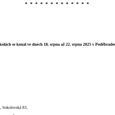
*
*
*
*
*
*
*
*
*
*
*
*
*
školách se konal ve dnech 18. srpna až 22. srpna 2025 v Poděbrade
K, Sokolovská 83,