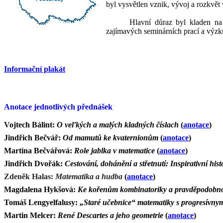
byl vysvětlen vznik, vývoj a rozkvět
Hlavní důraz byl kladen na 
zajímavých seminárních prací a výzk
Informační plakát
Anotace jednotlivých přednášek
Vojtech
Bálint:
O veľkých a malých kladných číslach
(
anotace
)
Jindřich Bečvář:
Od mamutů ke
kvaternionům
(
anotace
)
Martina Bečvářová:
Role jablka v matematice
(
anotace
)
Jindřich Dvořák:
Cestování, dohánění a střetnutí: Inspirativní hi
Zdeněk Halas:
Matematika a hudba
(
anotace
)
Magdalena Hykšová:
Ke kořenům kombinatoriky a pravděpodobnos
Tomáš
Lengyelfalusy
:
„Staré učebnice“ matematiky s
progresívny
Martin Melcer:
René Descartes a jeho geometrie
(
anotace
)