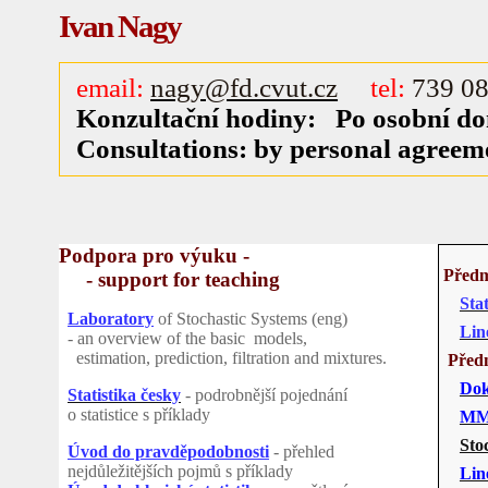
Ivan Nagy
email:
nagy@fd.cvut.cz
tel:
739 08
Konzultační
hodiny
: Po
osobní
do
Consultations: by personal agreem
Podpora pro výuku -
Předm
- support for teaching
Stat
Laboratory
of Stochastic Systems (eng)
Lin
- an overview of the basic models,
estimation, prediction, filtration and mixtures.
Předm
Dok
Statistika česky
- podrobnější pojednání
o statistice s příklady
MM
Sto
Úvod do pravděpodobnosti
- přehled
nejdůležitějších pojmů s příklady
Lin