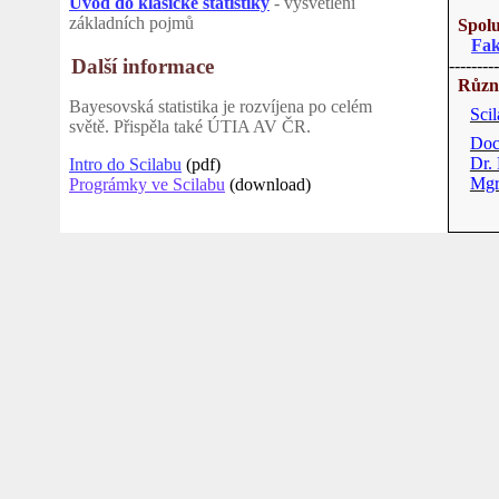
Úvod do klasické statistiky
- vysvětlení
základních pojmů
Spol
Fak
Další informace
---------
Různ
Bayesovská
statistika
je
rozvíjena
po
celém
Scil
světě
.
Přispěla
také
ÚTIA AV ČR.
Doc
Dr.
Intro do Scilabu
(pdf)
Mgr
Prográmky ve Scilabu
(download)