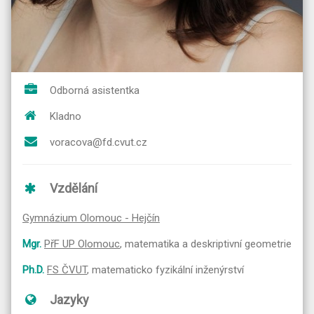
Odborná asistentka
Kladno
voracova@fd.cvut.cz
Vzdělání
Gymnázium Olomouc - Hejčín
Mgr.
PřF UP Olomouc
, matematika a deskriptivní geometrie
Ph.D.
FS ČVUT
, matematicko fyzikální inženýrství
Jazyky